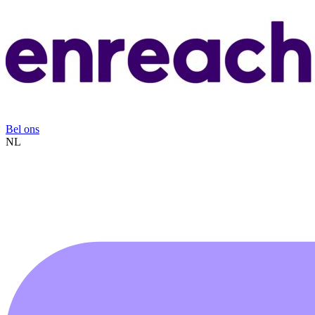
Bel ons
NL