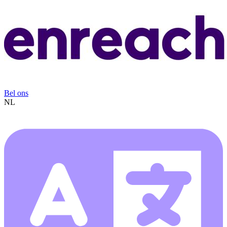
Bel ons
NL