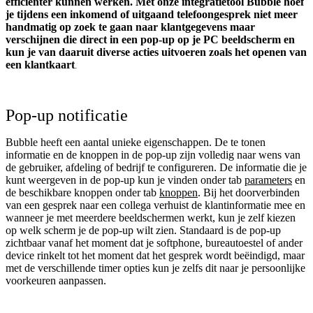
efficiënter kunnen werken. Met onze integratietool Bubble hoef
je tijdens een inkomend of uitgaand telefoongesprek niet meer
handmatig op zoek te gaan naar klantgegevens maar
verschijnen die direct in een pop-up op je PC beeldscherm en
kun je van daaruit diverse acties uitvoeren zoals het openen van
een klantkaart
.
Pop-up notificatie
Bubble heeft een aantal unieke eigenschappen. De te tonen
informatie en de knoppen in de pop-up zijn volledig naar wens van
de gebruiker, afdeling of bedrijf te configureren. De informatie die je
kunt weergeven in de pop-up kun je vinden onder tab
parameters
en
de beschikbare knoppen onder tab
knoppen
. Bij het doorverbinden
van een gesprek naar een collega verhuist de klantinformatie mee en
wanneer je met meerdere beeldschermen werkt, kun je zelf kiezen
op welk scherm je de pop-up wilt zien. Standaard is de pop-up
zichtbaar vanaf het moment dat je softphone, bureautoestel of ander
device rinkelt tot het moment dat het gesprek wordt beëindigd, maar
met de verschillende timer opties kun je zelfs dit naar je persoonlijke
voorkeuren aanpassen.